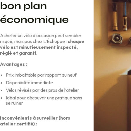
bo
n plan
économique
Acheter un vélo d’occasion peut sembler
risqué, mais pas chez L’Échoppe :
chaque
vélo est minutieusement inspecté,
réglé et gara
nti
.
Avantages :
Prix imbattable par rapport au neuf
Disponibilité immédiate
Vélos révisés par des pros de l’atelier
Idéal pour découvrir une pratique sans
se ruiner
Inconvénients à surveiller (hors
atelier c
ertifié) :