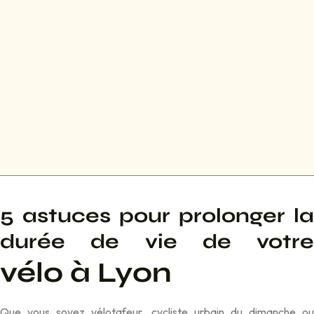
5 a
st
uc
es pour prolonger
l
a
durée
de vie de vot
re
v
élo
à L
yon
Que vous soyez
vélotafeur, cycliste urbain du dimanche ou