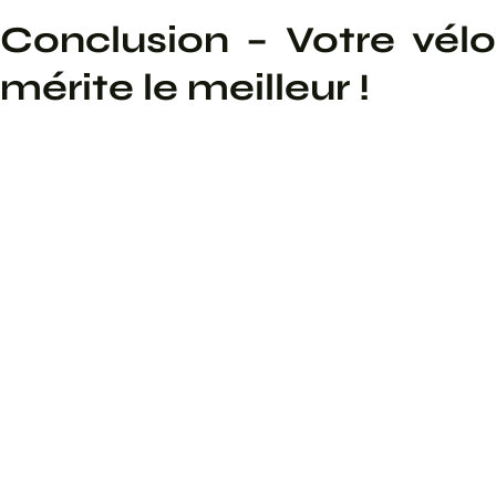
Conclusion – Votre vélo
mérite le meilleur !
Un vélo bien entretenu, c’est plus de sécurité, moins de frais à
long terme et une meilleure expérience de conduite. Que vous
rouliez sur les berges du Rhône ou dans les montées de la Croix-
Rousse, prenez soin de votre monture.
Besoin d’un check-up ?
🔗
Prenez rendez-vous dès aujourd’hui chez L’Échoppe du
Vélo !
Menu
En Savoir