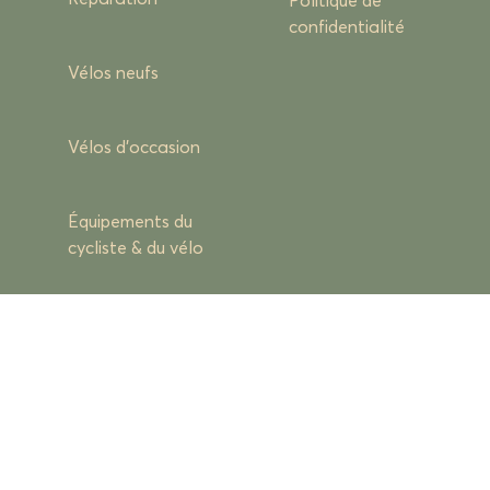
Politique de
confidentialité
Vélos neufs
Vélos d’occasion
Équipements du
cycliste & du vélo
Actualités
Contact
Contact