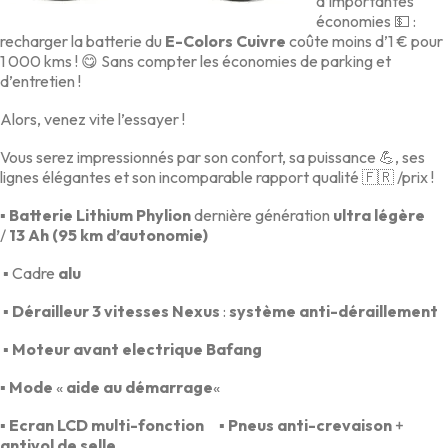
d’importantes
économies 💵 :
recharger la batterie du
E-Colors Cuivre
coûte moins d’1 € pour
1 000 kms ! 😋 Sans compter les économies de parking et
d’entretien !
Alors, venez vite l’essayer !
Vous serez impressionnés par son confort, sa puissance 💪, ses
lignes élégantes et son incomparable rapport qualité 🇫🇷 /prix !
▪ Batterie Lithium Phylion
dernière génération
ultra légère
/
13 Ah
(95 km d’autonomie)
▪ Cadre
alu
▪ Dérailleur 3 vitesses Nexus
:
système anti-déraillement
▪ Moteur avant electrique Bafang
▪ Mode
«
aide au démarrage
«
▪ Ecran LCD multi-fonction
▪ Pneus anti-crevaison
+
antivol de selle