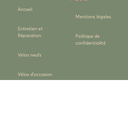
Accueil
Mentions légales
Entretien et
Réparation
Politique de
confidentialité
Vélos neufs
Vélos d’occasion
Équipements du
cycliste & du vélo
Actualités