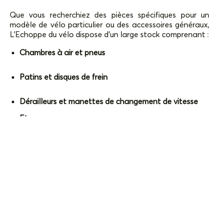
Que vous recherchiez des pièces spécifiques pour un
modèle de vélo particulier ou des accessoires généraux,
L’Echoppe du vélo dispose d’un large stock comprenant :
Chambres à air et pneus
Patins et disques de frein
Dérailleurs et manettes de changement de vitesse
Etc…
Commande spéciale
En cas de besoin particulier, l’atelier peut également
commander des pièces spécifiques directement auprès
des fabricants, garantissant ainsi que vous obtenez
exactement ce dont vous avez besoin sans compromis.