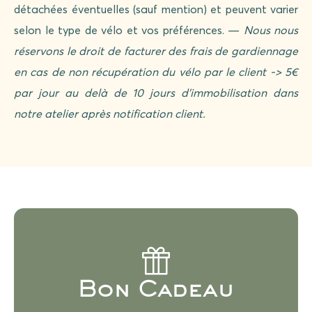
détachées éventuelles (sauf mention) et peuvent varier
selon le type de vélo et vos préférences. —
Nous nous
réservons le droit de facturer des frais de gardiennage
en cas de non récupération du vélo par le client -> 5€
par jour au delà de 10 jours d’immobilisation dans
notre atelier après notification client.
Vous souhaitez offrir une révision, un accessoire, un
vélo… à un proche? Nous proposons des bons
Bon Cadeau
cadeaux du montant de votre voix !