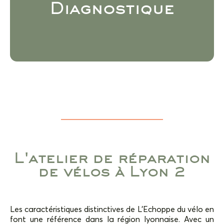
limitées : vous pouvez passer directement avec
Diagnostique
votre vélo pour obtenir un diagnostique + devis oral
+ délais (délais moyen : 24/48h) ou nous appeler.
L'atelier de réparation
de vélos à Lyon 2
Les caractéristiques distinctives de L’Echoppe du vélo en
font une référence dans la région lyonnaise. Avec un